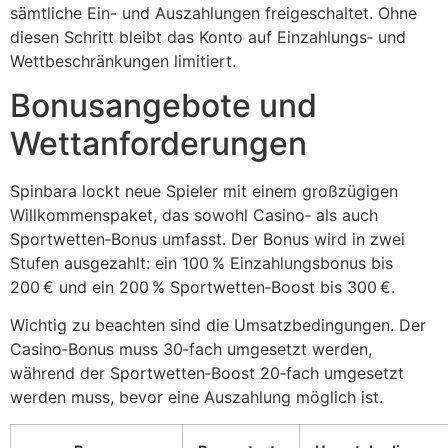
sämtliche Ein- und Auszahlungen freigeschaltet. Ohne
diesen Schritt bleibt das Konto auf Einzahlungs‑ und
Wettbeschränkungen limitiert.
Bonusangebote und
Wettanforderungen
Spinbara lockt neue Spieler mit einem großzügigen
Willkommenspaket, das sowohl Casino‑ als auch
Sportwetten‑Bonus umfasst. Der Bonus wird in zwei
Stufen ausgezahlt: ein 100 % Einzahlungsbonus bis
200 € und ein 200 % Sportwetten‑Boost bis 300 €.
Wichtig zu beachten sind die Umsatzbedingungen. Der
Casino‑Bonus muss 30‑fach umgesetzt werden,
während der Sportwetten‑Boost 20‑fach umgesetzt
werden muss, bevor eine Auszahlung möglich ist.