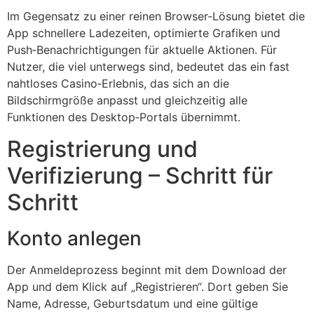
Im Gegensatz zu einer reinen Browser‑Lösung bietet die
App schnellere Ladezeiten, optimierte Grafiken und
Push‑Benachrichtigungen für aktuelle Aktionen. Für
Nutzer, die viel unterwegs sind, bedeutet das ein fast
nahtloses Casino‑Erlebnis, das sich an die
Bildschirmgröße anpasst und gleichzeitig alle
Funktionen des Desktop‑Portals übernimmt.
Registrierung und
Verifizierung – Schritt für
Schritt
Konto anlegen
Der Anmeldeprozess beginnt mit dem Download der
App und dem Klick auf „Registrieren“. Dort geben Sie
Name, Adresse, Geburtsdatum und eine gültige