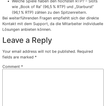
Welche Spiele haben den höchsten RTP? – Slots
wie „Book of Ra“ (96,5 % RTP) und „Starburst“
(96,1 % RTP) zählen zu den Spitzenreitern.
Bei weiterführenden Fragen empfiehlt sich der direkte
Kontakt mit dem Support, da die Mitarbeiter individuelle
Lösungen anbieten können.
Leave a Reply
Your email address will not be published.
Required
fields are marked
*
Comment
*