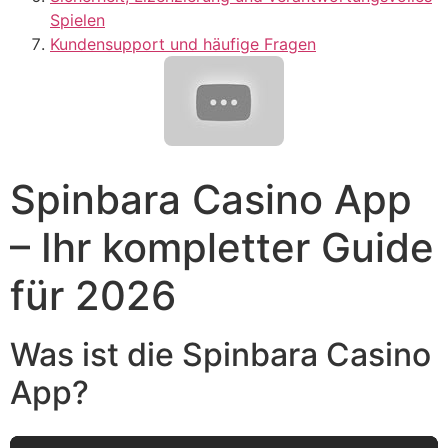
Spielen
Kundensupport und häufige Fragen
Spinbara Casino App
– Ihr kompletter Guide
für 2026
Was ist die Spinbara Casino
App?