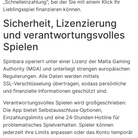
„Schnelleinzahlung“, bei der Sie mit einem Klick Ihr
Lieblingsspiel finanzieren können.
Sicherheit, Lizenzierung
und verantwortungsvolles
Spielen
Spinbara operiert unter einer Lizenz der Malta Gaming
Authority (MGA) und unterliegt strengen europäischen
Regulierungen. Alle Daten werden mittels
SSL‑Verschlüsselung übertragen, sodass persönliche
und finanzielle Informationen geschützt sind.
Verantwortungsvolles Spielen wird großgeschrieben:
Die App bietet Selbstausschluss‑Optionen,
Einzahlungslimits und eine 24‑Stunden‑Hotline für
problematisches Spielverhalten. Spieler können
jederzeit ihre Limits anpassen oder das Konto temporär