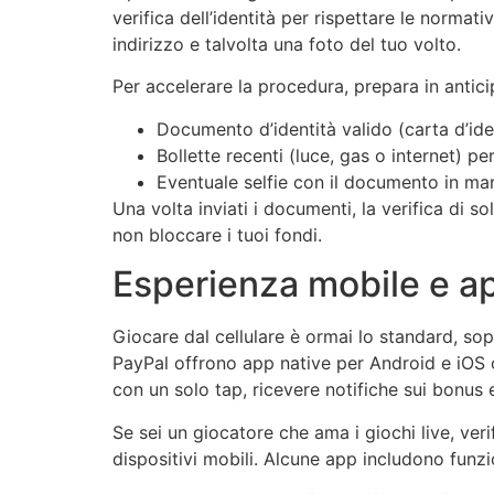
verifica dell’identità per rispettare le normat
indirizzo e talvolta una foto del tuo volto.
Per accelerare la procedura, prepara in anticip
Documento d’identità valido (carta d’ide
Bollette recenti (luce, gas o internet) pe
Eventuale selfie con il documento in man
Una volta inviati i documenti, la verifica di s
non bloccare i tuoi fondi.
Esperienza mobile e a
Giocare dal cellulare è ormai lo standard, so
PayPal offrono app native per Android e iOS 
con un solo tap, ricevere notifiche sui bonus e
Se sei un giocatore che ama i giochi live, ver
dispositivi mobili. Alcune app includono funzi