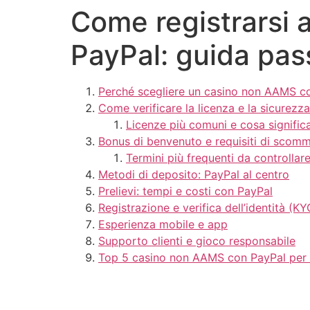
Come registrarsi 
PayPal: guida pa
Perché scegliere un casino non AAMS c
Come verificare la licenza e la sicurez
Licenze più comuni e cosa signific
Bonus di benvenuto e requisiti di scom
Termini più frequenti da controllar
Metodi di deposito: PayPal al centro
Prelievi: tempi e costi con PayPal
Registrazione e verifica dell’identità (KY
Esperienza mobile e app
Supporto clienti e gioco responsabile
Top 5 casino non AAMS con PayPal per i 