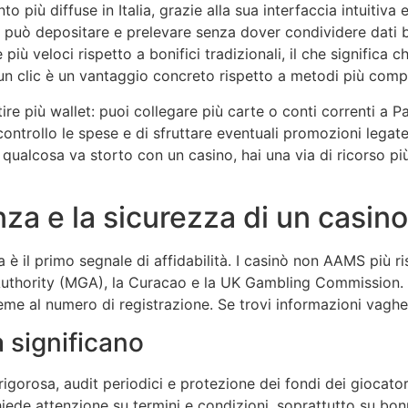
 più diffuse in Italia, grazie alla sua interfaccia intuitiva 
uò depositare e prelevare senza dover condividere dati banc
più veloci rispetto a bonifici tradizionali, il che significa c
i un clic è un vantaggio concreto rispetto a metodi più compl
tire più wallet: puoi collegare più carte o conti correnti a 
ontrollo le spese e di sfruttare eventuali promozioni legate 
qualcosa va storto con un casino, hai una via di ricorso più 
enza e la sicurezza di un casi
za è il primo segnale di affidabilità. I casinò non AAMS più 
uthority (MGA), la Curacao e la UK Gambling Commission. Co
me al numero di registrazione. Se trovi informazioni vaghe 
 significano
 rigorosa, audit periodici e protezione dei fondi dei giocator
chiede attenzione su termini e condizioni, soprattutto su bonu