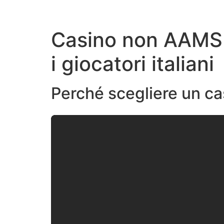
Casino non AAMS 
i giocatori italiani
Perché scegliere un c