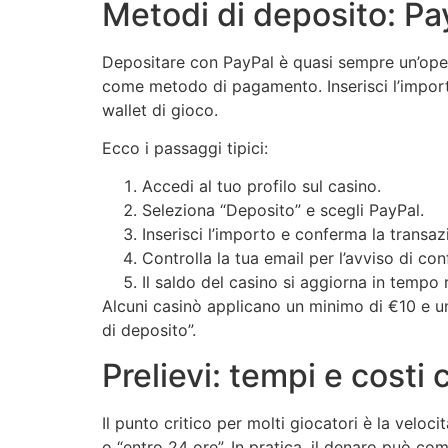
Metodi di deposito: Pa
Depositarе con PayPal è quasi sempre un’opera
come metodo di pagamento. Inserisci l’importo 
wallet di gioco.
Ecco i passaggi tipici:
Accedi al tuo profilo sul casino.
Seleziona “Deposito” e scegli PayPal.
Inserisci l’importo e conferma la transaz
Controlla la tua email per l’avviso di co
Il saldo del casino si aggiorna in tempo 
Alcuni casinò applicano un minimo di €10 e un 
di deposito”.
Prelievi: tempi e costi
Il punto critico per molti giocatori è la velo
o “entro 24 ore”. In pratica, il denaro può co