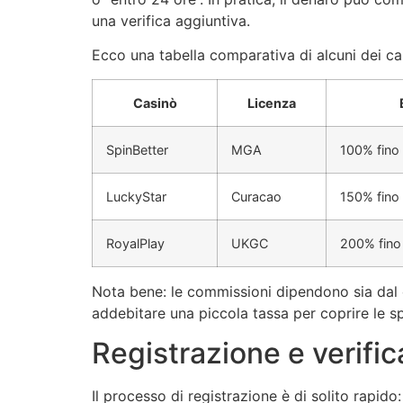
una verifica aggiuntiva.
Ecco una tabella comparativa di alcuni dei c
Casinò
Licenza
SpinBetter
MGA
100% fino 
LuckyStar
Curacao
150% fino
RoyalPlay
UKGC
200% fino 
Nota bene: le commissioni dipendono sia dal c
addebitare una piccola tassa per coprire le s
Registrazione e verific
Il processo di registrazione è di solito rapid