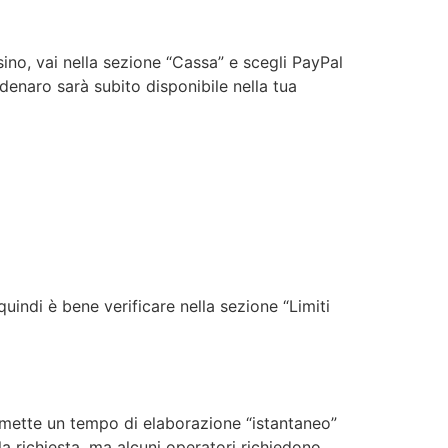
no, vai nella sezione “Cassa” e scegli PayPal
denaro sarà subito disponibile nella tua
uindi è bene verificare nella sezione “Limiti
romette un tempo di elaborazione “istantaneo”
a richiesta, ma alcuni operatori richiedono