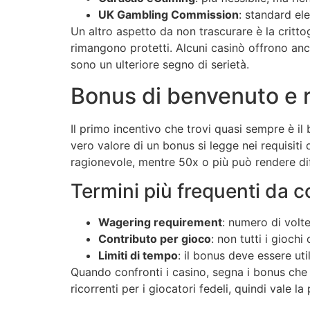
UK Gambling Commission
: standard ele
Un altro aspetto da non trascurare è la crittogr
rimangono protetti. Alcuni casinò offrono anc
sono un ulteriore segno di serietà.
Bonus di benvenuto e 
Il primo incentivo che trovi quasi sempre è il
vero valore di un bonus si legge nei requisit
ragionevole, mentre 50x o più può rendere diff
Termini più frequenti da c
Wagering requirement
: numero di volt
Contributo per gioco
: non tutti i gioch
Limiti di tempo
: il bonus deve essere uti
Quando confronti i casino, segna i bonus che 
ricorrenti per i giocatori fedeli, quindi vale 