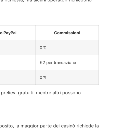
o PayPal
Commissioni
0 %
€2 per transazione
0 %
relievi gratuiti, mentre altri possono
posito, la maggior parte dei casinò richiede la