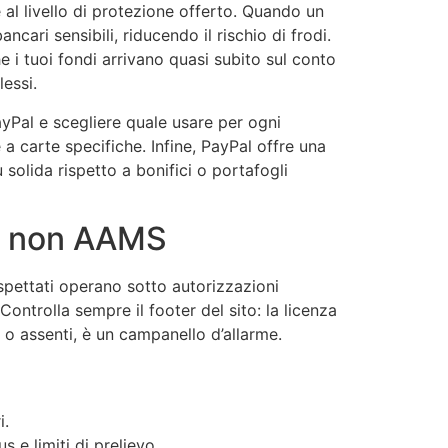
e al livello di protezione offerto. Quando un
ari sensibili, riducendo il rischio di frodi.
he i tuoi fondi arrivano quasi subito sul conto
essi.
PayPal e scegliere quale usare per ogni
a carte specifiche. Infine, PayPal offre una
solida rispetto a bonifici o portafogli
no non AAMS
rispettati operano sotto autorizzazioni
ntrolla sempre il footer del sito: la licenza
o assenti, è un campanello d’allarme.
i.
s e limiti di prelievo.