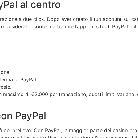
yPal al centro
zione a due click. Dopo aver creato il tuo account sul casi
desiderato, conferma tramite l’app o il sito di PayPal e il 
ione.
nferma di PayPal.
reale.
massimo di €2.000 per transazione; questi limiti variano, q
 con PayPal
cità del prelievo. Con PayPal, la maggior parte dei casinò p
mparire sul tuo conto PayPal subito dopo l’approvazione dell