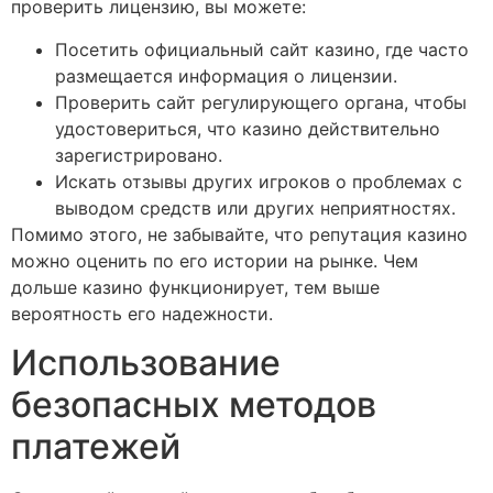
проверить лицензию, вы можете:
Посетить официальный сайт казино, где часто
размещается информация о лицензии.
Проверить сайт регулирующего органа, чтобы
удостовериться, что казино действительно
зарегистрировано.
Искать отзывы других игроков о проблемах с
выводом средств или других неприятностях.
Помимо этого, не забывайте, что репутация казино
можно оценить по его истории на рынке. Чем
дольше казино функционирует, тем выше
вероятность его надежности.
Использование
безопасных методов
платежей