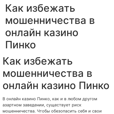
Как избежать
мошенничества в
онлайн казино
Пинко
Как избежать
мошенничества в
онлайн казино Пинко
В онлайн казино Пинко, как и в любом другом
азартном заведении, существует риск
мошенничества. Чтобы обезопасить себя и свои