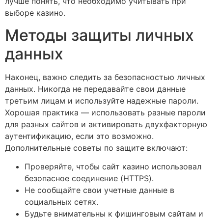
лучше понять, что необходимо учитывать при
выборе казино.
Методы защиты личных
данных
Наконец, важно следить за безопасностью личных
данных. Никогда не передавайте свои данные
третьим лицам и используйте надежные пароли.
Хорошая практика — использовать разные пароли
для разных сайтов и активировать двухфакторную
аутентификацию, если это возможно.
Дополнительные советы по защите включают:
Проверяйте, чтобы сайт казино использовал
безопасное соединение (HTTPS).
Не сообщайте свои учетные данные в
социальных сетях.
Будьте внимательны к фишинговым сайтам и