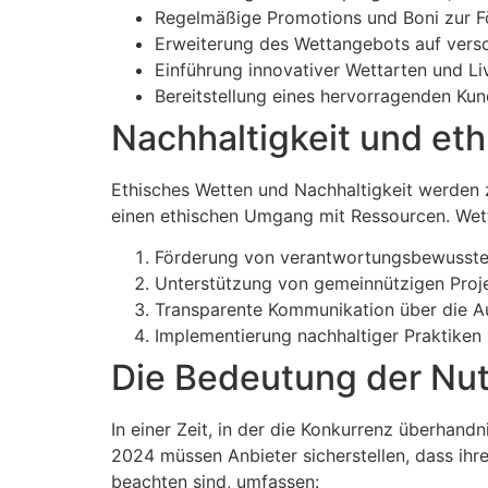
Regelmäßige Promotions und Boni zur F
Erweiterung des Wettangebots auf versc
Einführung innovativer Wettarten und Li
Bereitstellung eines hervorragenden Ku
Nachhaltigkeit und et
Ethisches Wetten und Nachhaltigkeit werden 
einen ethischen Umgang mit Ressourcen. Wetta
Förderung von verantwortungsbewusstem
Unterstützung von gemeinnützigen Projek
Transparente Kommunikation über die A
Implementierung nachhaltiger Praktiken
Die Bedeutung der Nu
In einer Zeit, in der die Konkurrenz überhand
2024 müssen Anbieter sicherstellen, dass ihr
beachten sind, umfassen: