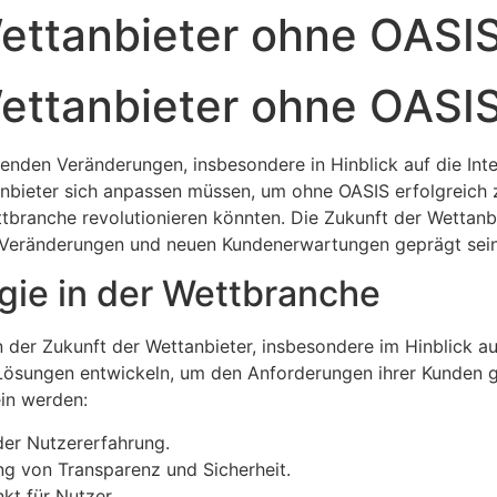
Wettanbieter ohne OASI
Wettanbieter ohne OASI
enden Veränderungen, insbesondere in Hinblick auf die In
tanbieter sich anpassen müssen, um ohne OASIS erfolgreich
tbranche revolutionieren könnten. Die Zukunft der Wettanb
n Veränderungen und neuen Kundenerwartungen geprägt sein
gie in der Wettbranche
n der Zukunft der Wettanbieter, insbesondere im Hinblick au
ösungen entwickeln, um den Anforderungen ihrer Kunden ge
in werden:
der Nutzererfahrung.
ng von Transparenz und Sicherheit.
kt für Nutzer.