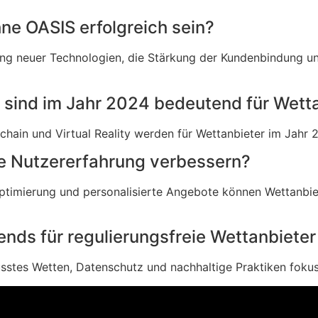
ne OASIS erfolgreich sein?
ng neuer Technologien, die Stärkung der Kundenbindung und
 sind im Jahr 2024 bedeutend für Wett
ckchain und Virtual Reality werden für Wettanbieter im Jahr
ie Nutzererfahrung verbessern?
ptimierung und personalisierte Angebote können Wettanbiet
rends für regulierungsfreie Wettanbiete
stes Wetten, Datenschutz und nachhaltige Praktiken fokuss