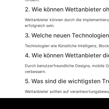
2. Wie können Wettanbieter oh
Wettanbieter können durch die Implementieru
erfolgreich sein.
3. Welche neuen Technologien
Technologien wie Künstliche Intelligenz, Blo
4. Wie können Wettanbieter d
Durch benutzerfreundliche Designs, mobile O
verbessern.
5. Was sind die wichtigsten T
Wettanbieter sollten auf verantwortungsbewus